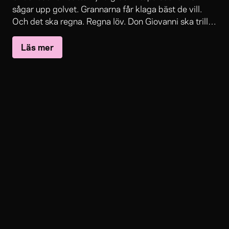
sågar upp golvet. Grannarna får klaga bäst de vill.
Och det ska regna. Regna löv. Don Giovanni ska trilla
ned i den där graven. Vi ska alltså göra om den gamla
Läs mer
80-talsfilmen Bröderna Mozart till teaterföreställning.
Det blir kaos. Vi bryter mot alla regelverk. Och vi
kämpar för konsten till sista andetaget.