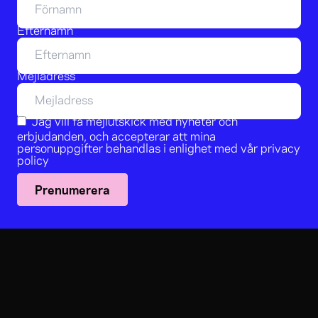
Efternamn
Mejladress
Jag vill få mejlutskick med nyheter och
erbjudanden, och accepterar att mina
personuppgifter behandlas i enlighet med vår
privacy
policy
Prenumerera