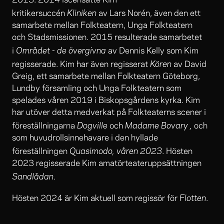
2013. 2014 iscensatte Kim
Kliniken
kritikersuccén
av Lars Norén, även den ett
samarbete mellan Folkteatern, Unga Folkteatern
och Stadsmissionen. 2015 resulterade samarbetet
Området - de övergivna
i
av Dennis Kelly som Kim
Kören
regisserade. Kim har även regisserat
av David
Greig, ett samarbete mellan Folkteatern Göteborg,
Lundby församling och Unga Folkteatern som
spelades våren 2019 i Biskopsgårdens kyrka. Kim
har utöver detta medverkat på Folkteaterns scener i
Dogville
Madame Bovary ,
föreställningarna
och
och
som huvudrollsinnehavare i den hyllade
Quasimodo, våren 2023
föreställningen
. Hösten
2023 regisserade Kim amatörteateruppsättningen
Sandlådan
.
Flotten
Hösten 2024 är Kim aktuell som regissör för
.