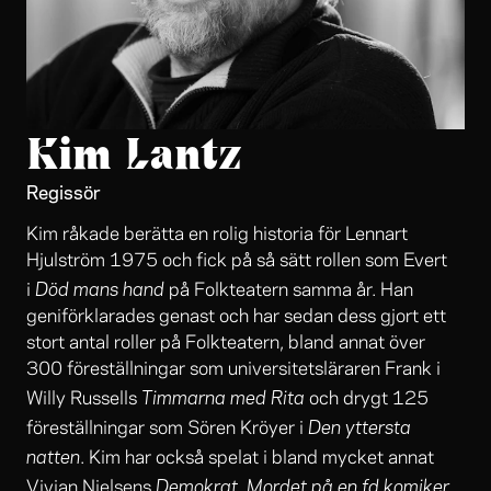
Kim Lantz
Regissör
Kim råkade berätta en rolig historia för Lennart
Hjulström 1975 och fick på så sätt rollen som Evert
Död mans hand
i
på Folkteatern samma år. Han
geniförklarades genast och har sedan dess gjort ett
stort antal roller på Folkteatern, bland annat över
300 föreställningar som universitetsläraren Frank i
Timmarna med Rita
Willy Russells
och drygt 125
Den yttersta
föreställningar som Sören Kröyer i
natten
. Kim har också spelat i bland mycket annat
Demokrat, Mordet på en fd komiker,
Vivian Nielsens