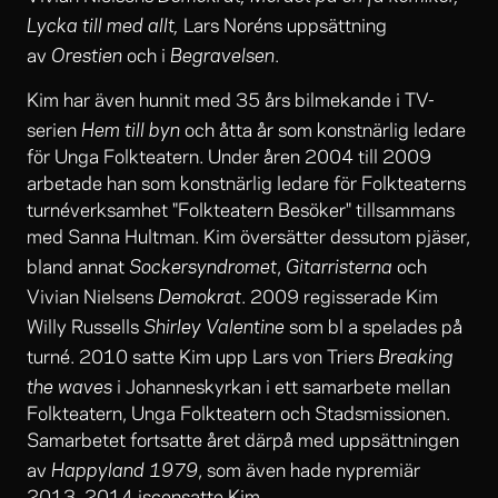
Lycka till med allt,
Lars Noréns uppsättning
Orestien
Begravelsen
av
och i
.
Kim har även hunnit med 35 års bilmekande i TV-
Hem till byn
serien
och åtta år som konstnärlig ledare
för Unga Folkteatern. Under åren 2004 till 2009
arbetade han som konstnärlig ledare för Folkteaterns
turnéverksamhet "Folkteatern Besöker" tillsammans
med Sanna Hultman. Kim översätter dessutom pjäser,
Sockersyndromet
Gitarristerna
bland annat
,
och
Demokrat
Vivian Nielsens
. 2009 regisserade Kim
Shirley Valentine
Willy Russells
som bl a spelades på
Breaking
turné. 2010 satte Kim upp Lars von Triers
the waves
i Johanneskyrkan i ett samarbete mellan
Folkteatern, Unga Folkteatern och Stadsmissionen.
Samarbetet fortsatte året därpå med uppsättningen
Happyland 1979
av
, som även hade nypremiär