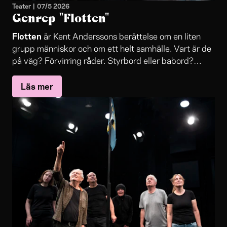
Teater
|
07/5 2026
Genrep "Flotten"
Flotten
är Kent Anderssons berättelse om en liten
grupp människor och om ett helt samhälle. Vart är de
på väg? Förvirring råder. Styrbord eller babord?
Framåt eller bakåt? Vad är det som driver dem?
Läs mer
Någon jagar pengar och framgång, någon blir ett lätt
byte i jakten. Kommer de någonsin nå fram till utopin
och Lycksalighetens ö?