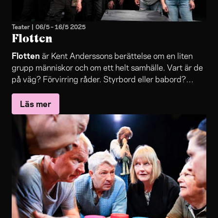
Teater
|
06/5
–
16/5 2025
Flotten
Flotten
är Kent Anderssons berättelse om en liten
grupp människor och om ett helt samhälle. Vart är de
på väg? Förvirring råder. Styrbord eller babord?
Framåt eller bakåt? Vad är det som driver dem?
Läs mer
Någon jagar pengar och framgång, någon blir ett lätt
byte i jakten. Kommer de någonsin nå fram till utopin
och Lycksalighetens ö?