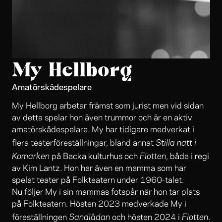
My Hellborg
Amatörskådespelare
My Hellborg arbetar främst som jurist men vid sidan
av detta spelar hon även trummor och är en aktiv
amatörskådespelare. My har tidigare medverkat i
Stilla natt i
flera teaterföreställningar, bland annat
Komarken
Flotten
på Backa kulturhus och
, båda i regi
av Kim Lantz. Hon har även en mamma som har
spelat teater på Folkteatern under 1960-talet.
Nu följer My i sin mammas fotspår när hon tar plats
på Folkteatern. Hösten 2023 medverkade My i
Sandlådan
Flotten
föreställningen
och hösten 2024 i
.