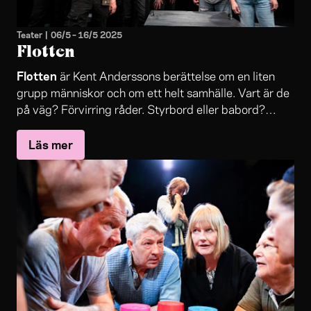
Teater
|
06/5
–
16/5 2025
Flotten
Flotten
är Kent Anderssons berättelse om en liten
grupp människor och om ett helt samhälle. Vart är de
på väg? Förvirring råder. Styrbord eller babord?
Framåt eller bakåt? Vad är det som driver dem?
Läs mer
Någon jagar pengar och framgång, någon blir ett lätt
byte i jakten. Kommer de någonsin nå fram till utopin
och Lycksalighetens ö?