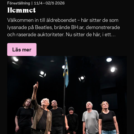
Föreställning
|
11/4
–
02/5 2026
Hemmet
Välkommen in till äldreboendet – här sitter de som
lyssnade på Beatles, brände BH:ar, demonstrerade
och raserade auktoriteter. Nu sitter de här, i ett
system som styrs av budgetar och vinstprioriteter.
Läs mer
Bland stressad personal och underbemanning ska de
förbli. De som en gång var samhällets ryggrad, är nu i
dess periferi.