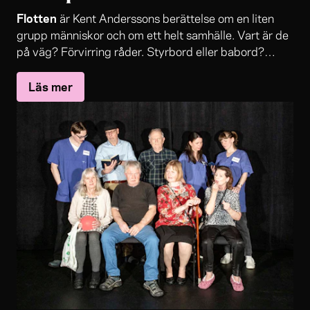
Flotten
är Kent Anderssons berättelse om en liten
grupp människor och om ett helt samhälle. Vart är de
på väg? Förvirring råder. Styrbord eller babord?
Framåt eller bakåt? Vad är det som driver dem?
Läs mer
Någon jagar pengar och framgång, någon blir ett lätt
byte i jakten. Kommer de någonsin nå fram till utopin
och Lycksalighetens ö?