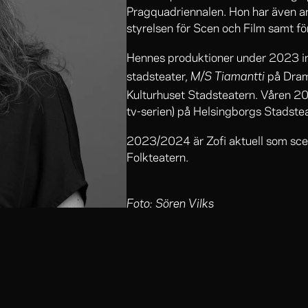
Pragquadriennalen. Hon har även ar
styrelsen för Scen och Film samt f
Hennes produktioner under 2023 i
M/S Tiamantti
stadsteater,
på Dra
Kulturhuset Stadsteatern. Våren 202
tv-serien) på Helsingborgs Stadstea
2023/2024 är Zofi aktuell som sc
Folkteatern.
Foto: Sören Vilks