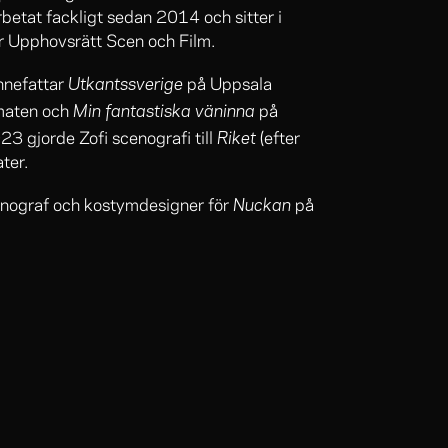
betat fackligt sedan 2014 och sitter i
ör Upphovsrätt Scen och Film.
Utkantssverige
nnefattar
på Uppsala
Min fantastiska väninna
maten och
på
Riket
3 gjorde Zofi scenografi till
(efter
ter.
Nuckan
enograf och kostymdesigner för
på