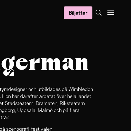
Biljetter
agerman
stymdesigner och utbildades på Wimbledon
Hon har därefter arbetat över hela landet
et Stadsteatern, Dramaten, Riksteatern
ingborg, Uppsala, Malmö och på flera
trar.
på scenografi-festivalen