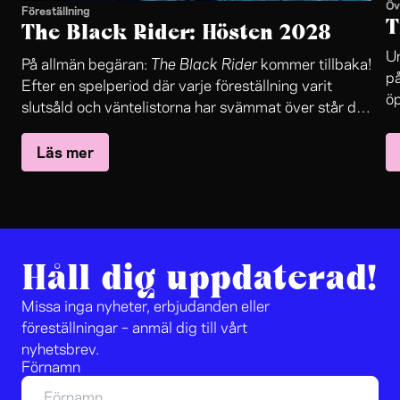
Öv
Föreställning
T
The Black Rider: Hösten 2028
Un
The Black Rider
På allmän begäran:
kommer tillbaka!
på
Efter en spelperiod där varje föreställning varit
öp
slutsåld och väntelistorna har svämmat över står det
in
The Black Rider
nu klart:
återvänder till Folkteaterns
oc
Läs mer
stora scen.
sa
le
jo
Håll dig uppdaterad!
Missa inga nyheter, erbjudanden eller
föreställningar – anmäl dig till vårt
nyhetsbrev.
Förnamn