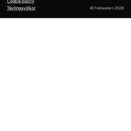
Cookie-policy
Tävlingsvillkor
© Folkteatern
2026