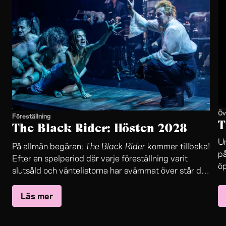
Öv
Föreställning
T
The Black Rider: Hösten 2028
Un
The Black Rider
På allmän begäran:
kommer tillbaka!
på
Efter en spelperiod där varje föreställning varit
öp
slutsåld och väntelistorna har svämmat över står det
in
The Black Rider
nu klart:
återvänder till Folkteaterns
oc
Läs mer
stora scen.
sa
le