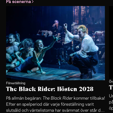
På scenerna
Öv
Föreställning
T
The Black Rider: Hösten 2028
Un
The Black Rider
På allmän begäran:
kommer tillbaka!
på
Efter en spelperiod där varje föreställning varit
öp
slutsåld och väntelistorna har svämmat över står det