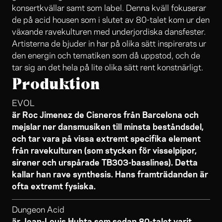
konsertkvällar samt som label. Denna kväll fokuserar
de på acid housen som i slutet av 80-talet kom ur den
växande ravekulturen med underjordiska dansfester.
Artisterna de bjuder in har på olika sätt inspirerats ur
den energin och tematiken som då uppstod, och de
tar sig an det hela på lite olika sätt rent konstnärligt.
Produktion
EVOL
är Roc Jimenez de Cisneros från Barcelona och
mejslar ner dansmusiken till minsta beståndsdel,
och tar vara på vissa extremt specifika element
från ravekulturen (som stycken för visselpipor,
sirener och urspårade TB303-basslines). Detta
kallar han rave synthesis. Hans framträdanden är
ofta extremt fysiska.
Dungeon Acid
är Jean-Louis Huhta som sedan 80-talet varit