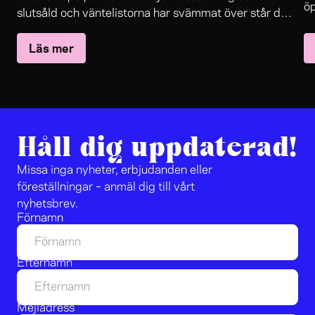
öp
slutsåld och väntelistorna har svämmat över står det
in
The Black Rider
nu klart:
återvänder till Folkteaterns
oc
Läs mer
stora scen.
sa
le
jo
Håll dig uppdaterad!
Missa inga nyheter, erbjudanden eller
föreställningar – anmäl dig till vårt
nyhetsbrev.
Förnamn
Efternamn
Mejladress