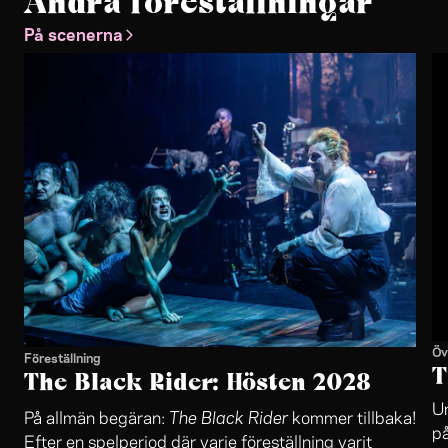
Andra föreställningar
På scenerna
Öv
Föreställning
T
The Black Rider: Hösten 2028
Un
The Black Rider
På allmän begäran:
kommer tillbaka!
på
Efter en spelperiod där varje föreställning varit