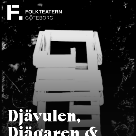
Djävulen,
Djägaren &