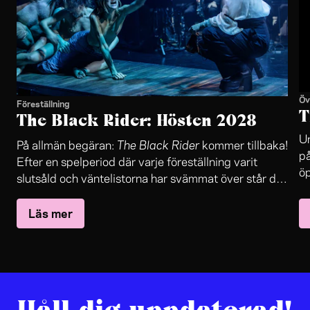
Öv
Föreställning
T
The Black Rider: Hösten 2028
Un
The Black Rider
På allmän begäran:
kommer tillbaka!
på
Efter en spelperiod där varje föreställning varit
öp
slutsåld och väntelistorna har svämmat över står det
in
The Black Rider
nu klart:
återvänder till Folkteaterns
oc
Läs mer
stora scen.
sa
le
jo