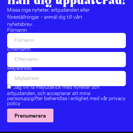
Håll dig uppdaterad!
Missa inga nyheter, erbjudanden eller
föreställningar – anmäl dig till vårt
nyhetsbrev.
Förnamn
Efternamn
Mejladress
Jag vill få mejlutskick med nyheter och
erbjudanden, och accepterar att mina
personuppgifter behandlas i enlighet med vår
privacy
policy
Prenumerera