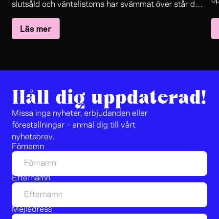
öp
slutsåld och väntelistorna har svämmat över står det
in
The Black Rider
nu klart:
återvänder till Folkteaterns
oc
Läs mer
stora scen.
sa
le
jo
Håll dig uppdaterad!
Missa inga nyheter, erbjudanden eller
föreställningar – anmäl dig till vårt
nyhetsbrev.
Förnamn
Efternamn
Mejladress