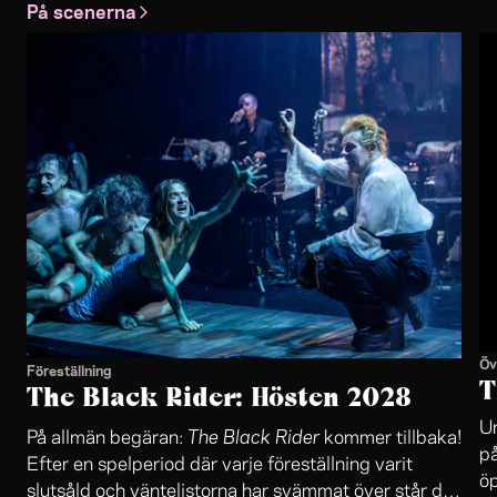
På scenerna
Öv
Föreställning
T
The Black Rider: Hösten 2028
Un
The Black Rider
På allmän begäran:
kommer tillbaka!
på
Efter en spelperiod där varje föreställning varit
öp
slutsåld och väntelistorna har svämmat över står det