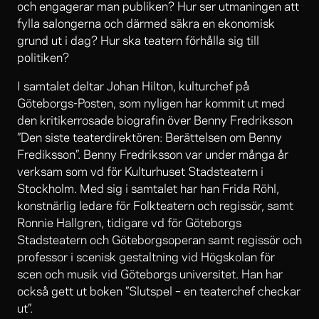
och engagerar man publiken? Hur ser utmaningen att
fylla salongerna och därmed säkra en ekonomisk
grund ut i dag? Hur ska teatern förhålla sig till
politiken?
I samtalet deltar Johan Hilton, kulturchef på
Göteborgs-Posten, som nyligen har kommit ut med
den kritikerrosade biografin över Benny Fredriksson
”Den siste teaterdirektören: Berättelsen om Benny
Frediksson”. Benny Fredriksson var under många år
verksam som vd för Kulturhuset Stadsteatern i
Stockholm. Med sig i samtalet har han Frida Röhl,
konstnärlig ledare för Folkteatern och regissör, samt
Ronnie Hallgren, tidigare vd för Göteborgs
Stadsteatern och Göteborgsoperan samt regissör och
professor i scenisk gestaltning vid Högskolan för
scen och musik vid Göteborgs universitet. Han har
också gett ut boken ”Slutspel – en teaterchef checkar
ut”.