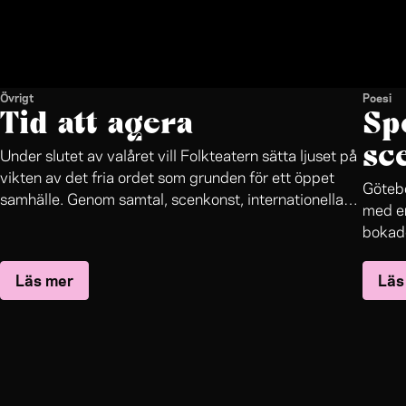
Övrigt
Poesi
Tid att agera
Sp
sc
Under slutet av valåret vill Folkteatern sätta ljuset på
vikten av det fria ordet som grunden för ett öppet
Götebo
samhälle. Genom samtal, scenkonst, internationella
med en
nätverk, ett högtflygande AI-projekt och slutligen en
bokade
fullspäckad kulturvalvaka i samarbete Göteborgs-
oupptä
Posten blir Folkteatern en levande mötesplats för
Läs mer
Läs
mästar
publik, konstnärer, politiker, journalister, forskare och
bland
många fler.
genren
förfat