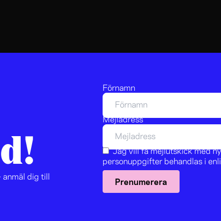
Förnamn
Mejladress
d!
Jag vill få mejlutskick med 
personuppgifter behandlas i en
 anmäl dig till
Prenumerera