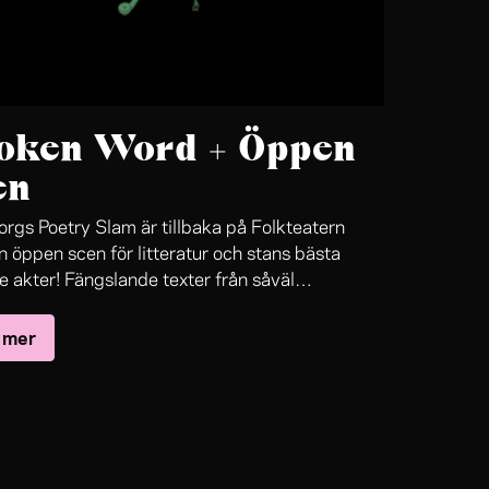
oken Word + Öppen
en
rgs Poetry Slam är tillbaka på Folkteatern
 öppen scen för litteratur och stans bästa
 akter! Fängslande texter från såväl
ckta berättare, svenska och internationella
 mer
e i poetry slam och etablerade bokpoeter. Här
as nyfikna debutanter med världsnamn inom
. Allting leds som vanligt av poeten och
taren Olivia Bergdahl.