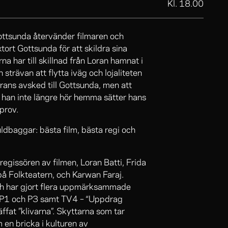
Kl. 18.00
ottsunda återvänder filmaren och
tort Gottsunda för att skildra sina
a har till skillnad från Loran hamnat i
 strävan att flytta iväg och lojaliteten
orans avsked till Gottsunda, men att
r han inte längre hör hemma sätter hans
 prov.
ldbaggar: bästa film, bästa regi och
regissören av filmen, Loran Batti, Frida
på Folkteatern, och Karwan Faraj.
och har gjort flera uppmärksammade
o P1 och P3 samt TV4 – “Uppdrag
ffat ”klivarna”. Skyttarna som tar
en bricka i kulturen av