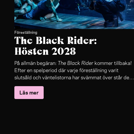
Föreställning
The Black Rider:
Hösten 2028
The Black Rider
På allmän begäran:
kommer tillbaka!
Efter en spelperiod där varje föreställning varit
slutsåld och väntelistorna har svämmat över står det
The Black Rider
nu klart:
återvänder till Folkteaterns
Läs mer
stora scen.