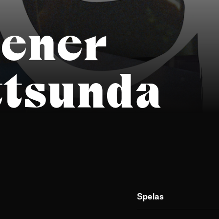
cener
ttsunda
Spelas