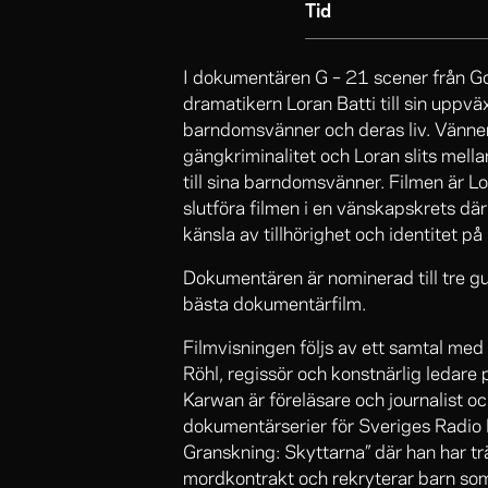
Tid
I dokumentären G – 21 scener från G
dramatikern Loran Batti till sin uppväx
barndomsvänner och deras liv. Vännern
gängkriminalitet och Loran slits mellan
till sina barndomsvänner. Filmen är L
slutföra filmen i en vänskapskrets dä
känsla av tillhörighet och identitet på
Dokumentären är nominerad till tre gu
bästa dokumentärfilm.
Filmvisningen följs av ett samtal med 
Röhl, regissör och konstnärlig ledare 
Karwan är föreläsare och journalist 
dokumentärserier för Sveriges Radi
Granskning: Skyttarna” där han har trä
mordkontrakt och rekryterar barn som 