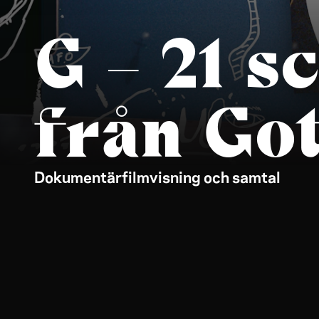
G – 21 s
från Go
Dokumentärfilmvisning och samtal