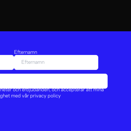
Efternamn
nyheter och erbjudanden, och accepterar att mina
lighet med vår
privacy policy