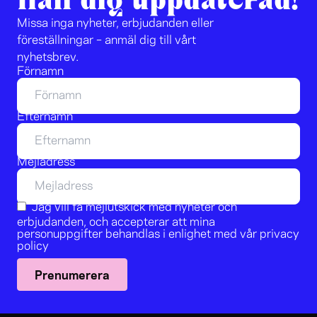
Missa inga nyheter, erbjudanden eller
föreställningar – anmäl dig till vårt
nyhetsbrev.
Förnamn
Efternamn
Mejladress
Jag vill få mejlutskick med nyheter och
erbjudanden, och accepterar att mina
personuppgifter behandlas i enlighet med vår
privacy
policy
Prenumerera