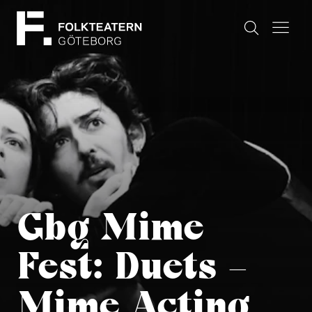
Gbg Mime
Fest: Duets –
Mime Acting