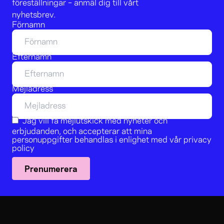
föreställningar – anmäl dig till vårt
nyhetsbrev.
Förnamn
Efternamn
Mejladress
Jag vill få mejlutskick med nyheter och
erbjudanden, och accepterar att mina
personuppgifter behandlas i enlighet med vår
privacy
policy
Prenumerera