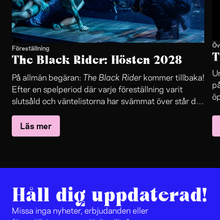
Öv
Föreställning
T
The Black Rider: Hösten 2028
Un
The Black Rider
På allmän begäran:
kommer tillbaka!
på
Efter en spelperiod där varje föreställning varit
öp
slutsåld och väntelistorna har svämmat över står det
in
The Black Rider
nu klart:
återvänder till Folkteaterns
oc
Läs mer
stora scen.
sa
le
jo
Håll dig uppdaterad!
Missa inga nyheter, erbjudanden eller