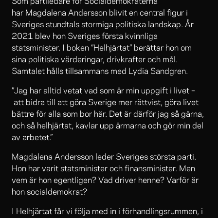
Som partiledare för Socialdemokraterna
har Magdalena Andersson blivit en central figur i
Sveriges stundtals stormiga politiska landskap. År
2021 blev hon Sveriges första kvinnliga
statsminister. I boken ”Helhjärtat” berättar hon om
sina politiska värderingar, drivkrafter och mål.
Samtalet hålls tillsammans med Lydia Sandgren.
”Jag har alltid vetat vad som är min uppgift i livet –
att bidra till att göra Sverige mer rättvist, göra livet
bättre för alla som bor här. Det är därför jag så gärna,
och så helhjärtat, kavlar upp ärmarna och gör min del
av arbetet.”
Magdalena Andersson leder Sveriges största parti.
Hon har varit statsminister och finansminister. Men
vem är hon egentligen? Vad driver henne? Varför är
hon socialdemokrat?
I Helhjärtat får vi följa med in i förhandlingsrummen, i