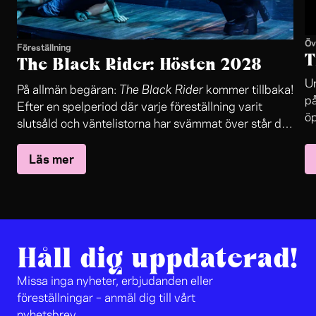
Öv
Föreställning
T
The Black Rider: Hösten 2028
Un
The Black Rider
På allmän begäran:
kommer tillbaka!
på
Efter en spelperiod där varje föreställning varit
öp
slutsåld och väntelistorna har svämmat över står det
in
The Black Rider
nu klart:
återvänder till Folkteaterns
oc
Läs mer
stora scen.
sa
le
jo
Håll dig uppdaterad!
Missa inga nyheter, erbjudanden eller
föreställningar – anmäl dig till vårt
nyhetsbrev.