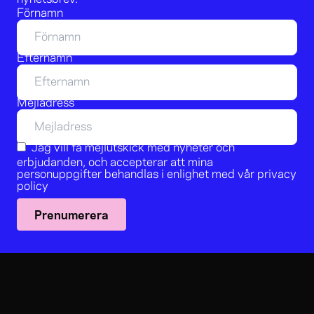
Förnamn
Efternamn
Mejladress
Jag vill få mejlutskick med nyheter och
erbjudanden, och accepterar att mina
personuppgifter behandlas i enlighet med vår
privacy
policy
Prenumerera