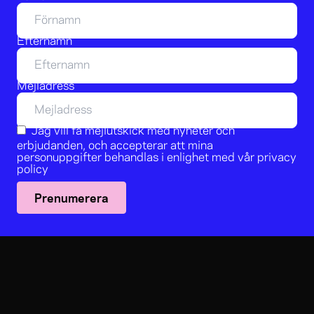
Efternamn
Mejladress
Jag vill få mejlutskick med nyheter och
erbjudanden, och accepterar att mina
personuppgifter behandlas i enlighet med vår
privacy
policy
Prenumerera