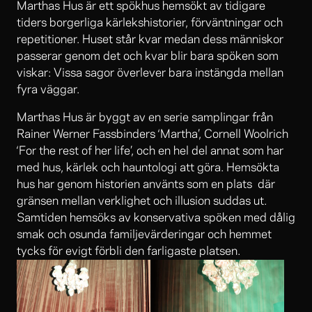
Marthas Hus är ett spökhus hemsökt av tidigare
tiders borgerliga kärlekshistorier, förväntningar och
repetitioner. Huset står kvar medan dess människor
passerar genom det och kvar blir bara spöken som
viskar: Vissa sagor överlever bara instängda mellan
fyra väggar.
Marthas Hus är byggt av en serie samplingar från
Rainer Werner Fassbinders ‘Martha’, Cornell Woolrich
‘For the rest of her life’, och en hel del annat som har
med hus, kärlek och hauntologi att göra. Hemsökta
hus har genom historien använts som en plats där
gränsen mellan verklighet och illusion suddas ut.
Samtiden hemsöks av konservativa spöken med dålig
smak och osunda familjevärderingar och hemmet
tycks för evigt förbli den farligaste platsen.