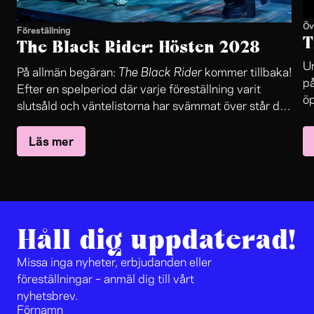
Öv
Föreställning
T
The Black Rider: Hösten 2028
Un
The Black Rider
På allmän begäran:
kommer tillbaka!
på
Efter en spelperiod där varje föreställning varit
öp
slutsåld och väntelistorna har svämmat över står det
in
The Black Rider
nu klart:
återvänder till Folkteaterns
oc
Läs mer
stora scen.
sa
le
jo
Håll dig uppdaterad!
Missa inga nyheter, erbjudanden eller
föreställningar – anmäl dig till vårt
nyhetsbrev.
Förnamn