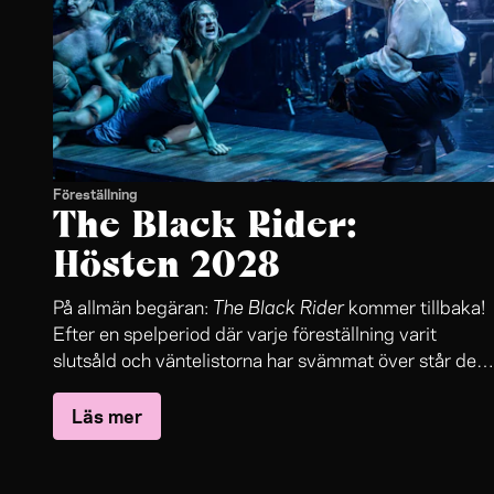
Föreställning
The Black Rider:
Hösten 2028
The Black Rider
På allmän begäran:
kommer tillbaka!
Efter en spelperiod där varje föreställning varit
slutsåld och väntelistorna har svämmat över står det
The Black Rider
nu klart:
återvänder till Folkteaterns
Läs mer
stora scen.