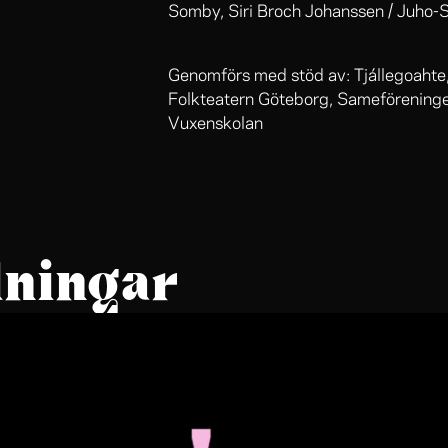
Somby, Siri Broch Johanssen / Juho-S
Genomförs med stöd av: Tjállegoahte
Folkteatern Göteborg, Sameföreninge
Vuxenskolan
lningar