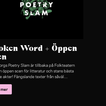
oken Word + Öppen
en
rgs Poetry Slam är tillbaka på Folkteatern
 öppen scen för litteratur och stans bästa
 akter! Fängslande texter från såväl
ckta berättare, svenska och internationella
 mer
e i poetry slam och etablerade bokpoeter. Här
as nyfikna debutanter med världsnamn inom
. Allting leds som vanligt av poeten och
taren Olivia Bergdahl.