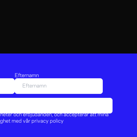
Efternamn
nyheter och erbjudanden, och accepterar att mina
lighet med vår
privacy policy