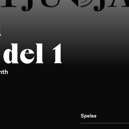
a
del 1
nth
Spelas