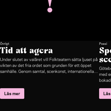
Övrigt
Poesi
Tid att agera
Sp
sc
Under slutet av valåret vill Folkteatern sätta ljuset på
vikten av det fria ordet som grunden för ett öppet
Götebo
samhälle. Genom samtal, scenkonst, internationella
med en
nätverk, ett högtflygande AI-projekt och slutligen en
bokade
fullspäckad kulturvalvaka i samarbete Göteborgs-
oupptä
Posten blir Folkteatern en levande mötesplats för
Läs mer
Läs
mästar
publik, konstnärer, politiker, journalister, forskare och
bland
många fler.
genren
förfat