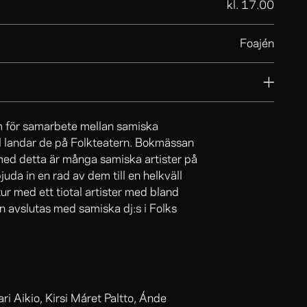
kl. 17.00
Foajén
m för samarbete mellan samiska
ll landar de på Folkteatern. Bokmässan
med detta är många samiska artister på
juda in en rad av dem till en helkväll
ur med ett tiotal artister med bland
en avslutas med samiska dj:s i Folks
i Aikio, Kirsi Máret Paltto, Ánde