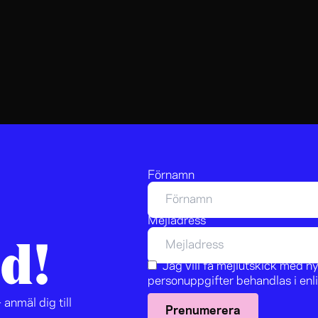
Förnamn
Mejladress
d!
Jag vill få mejlutskick med 
personuppgifter behandlas i en
 anmäl dig till
Prenumerera