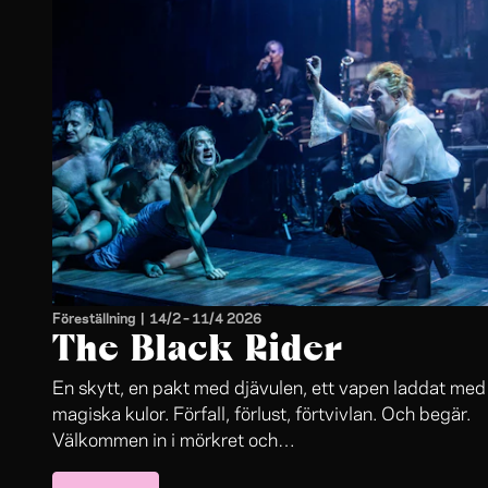
Föreställning
|
14/2
–
11/4 2026
The Black Rider
En skytt, en pakt med djävulen, ett vapen laddat med
magiska kulor. Förfall, förlust, förtvivlan. Och begär.
Välkommen in i mörkret och
musikverket The Black Rider. Här är allt möjligt, men