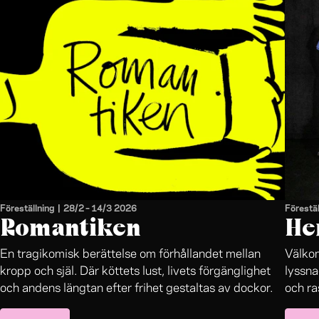
skrattet. Låt den förtrollande, nyskrivna musiken av
Joel Igor Hammad Magnusson leda dig in i historien
som rört oss så, den om Julia och hennes Romeo.
Föreställning
|
28/2
–
14/3 2026
Förestäl
Romantiken
He
En tragikomisk berättelse om förhållandet mellan
Välkom
kropp och själ. Där köttets lust, livets förgänglighet
lyssna
och andens längtan efter frihet gestaltas av dockor.
och ra
system