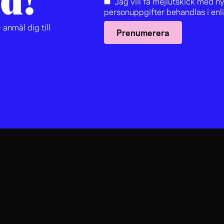
d!
Jag vill få mejlutskick med 
personuppgifter behandlas i en
 anmäl dig till
Prenumerera