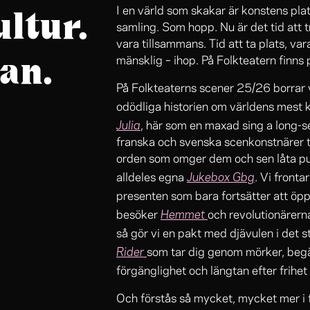
ultur.
I en värld som skakar är konstens p
samling. Som hopp. Nu är det tid att tr
vara tillsammans. Tid att ta plats, va
an.
mänsklig – ihop. På Folkteatern finns p
På Folkteaterns scener 25/26 borrar
odödliga historien om världens mest
Julia
, här som en maxad sing a long-sess
franska och svenska scenkonstnärer t
orden som omger dem och sen låta publi
Jukebox Gbg
alldeles egna
. Vi fronta
presenten som bara fortsätter att öp
Hemmet
besöker
och revolutionärerna
så gör vi en pakt med djävulen i det 
Rider
som tar dig genom mörker, begär 
förgänglighet och längtan efter frihet
Och förstås så mycket, mycket mer i f