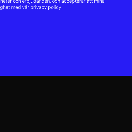
nyheter och erbjudanden, och accepterar att mina
lighet med vår
privacy policy