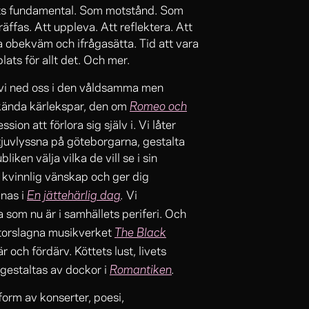
lats fundamental. Som motstånd. Som
äffas. Att uppleva. Att reflektera. Att
ra obekväm och ifrågasätta. Tid att vara
lats för allt det. Och mer.
 vi ned oss i den våldsamma men
Romeo och
 kända kärlekspar, den om
ion att förlora sig själv i. Vi låter
juvlyssna på göteborgarna, gestalta
ken välja vilka de vill se i sin
r kvinnlig vänskap och ger dig
En jättehärlig dag
.
pnas i
Vi
 som nu är i samhällets periferi.
Och
The Black
storslagna musikverket
och fördärv. Köttets lust, livets
Romantiken
.
 gestaltas av dockor i
orm av konserter, poesi,