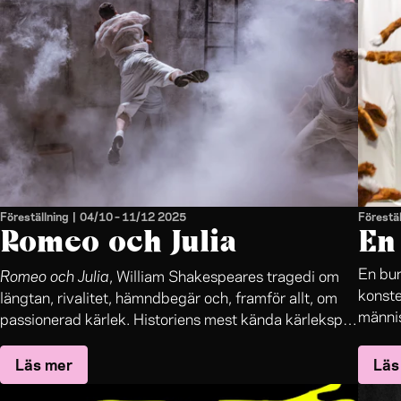
Föreställning
|
04/10
–
11/12 2025
Förestäl
Romeo och Julia
En 
Romeo och Julia
En bur
, William Shakespeares tragedi om
konst
längtan, rivalitet, hämndbegär och, framför allt, om
männis
passionerad kärlek. Historiens mest kända kärlekspar
öppna
kommer nu till Folkteatern. Frida Röhls komprimerade
Läs mer
Läs
version borrar sig ner i berättelsens kärna: kärleken
och sorgen, passionen och våldet, gråten och