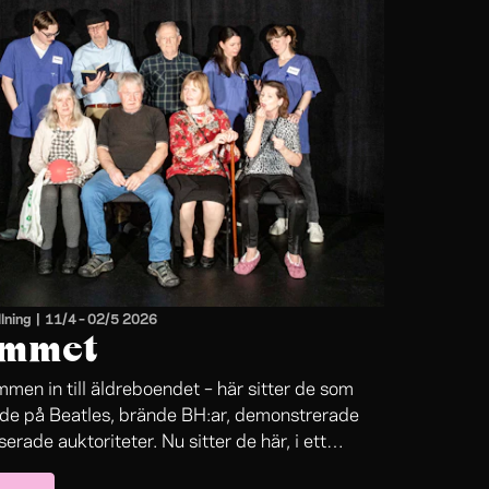
lning
|
11/4
–
02/5 2026
mmet
men in till äldreboendet – här sitter de som
de på Beatles, brände BH:ar, demonstrerade
serade auktoriteter. Nu sitter de här, i ett
 som styrs av budgetar och vinstprioriteter.