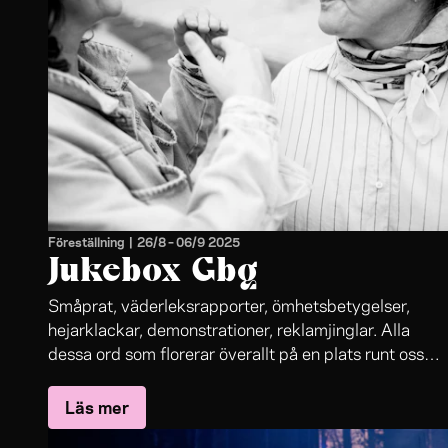
Föreställning
|
26/8
–
06/9 2025
Jukebox Gbg
Småprat, väderleksrapporter, ömhetsbetygelser,
hejarklackar, demonstrationer, reklamjinglar. Alla
dessa ord som florerar överallt på en plats runt oss
människor. De ska vi samla in och några ska vi
Läs mer
gestalta för dig. Du väljer vilka. Som i en jukebox.