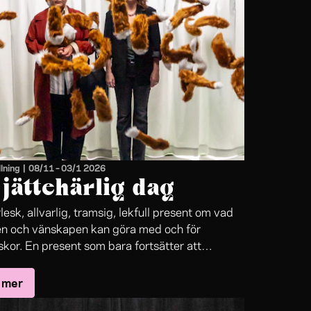
lning
|
08/11
–
03/1 2026
jätte­härlig dag
lesk, allvarlig, tramsig, lekfull present om vad
en och vänskapen kan göra med och för
kor. En present som bara fortsätter att
s.
 mer