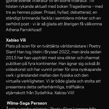
gjorde svensk litteratur till en större litteratur. Till
hösten rykande aktuell med boken Tragedierna – med
tre av hennes pjäser. Prisad, hyllad, debatterad, en
ständigt brinnande fackla i samtidens mörker och en
oerhörd poet - vi är så glada att återigen få välkomna
Athena Farrokhzad!
Xabiso Vili
Plats på scen för en tvättäkta världsmästare i Poetry
Slam! Han tog titeln i Bryssel 2022, men ända sedan
2015 har han uppträtt med sina dikter och charmat
publiken på fyra kontinenter. Han ägnar sig också åt
videokonst och har vunnit priser för sina nyskapande
verk i gränslandet mellan den fysiska och den
virtuella verkligheten. Vi är både glada och stolta att
presentera detta oefterhärmliga, träffsäkra
stjärnskott från Sydafrika: Xabiso Vili!
Wilma-Saga Persson