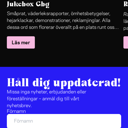
Jukebox Gbg
R
R
Småprat, väderleksrapporter, ömhetsbetygelser,
hejarklackar, demonstrationer, reklamjinglar. Alla
lä
dessa ord som florerar överallt på en plats runt oss
pa
människor. De ska vi samla in och några ska vi
kä
Läs mer
gestalta för dig. Du väljer vilka. Som i en jukebox.
ko
kä
gr
m
in
h
Håll dig uppdaterad!
Missa inga nyheter, erbjudanden eller
föreställningar – anmäl dig till vårt
nyhetsbrev.
Förnamn