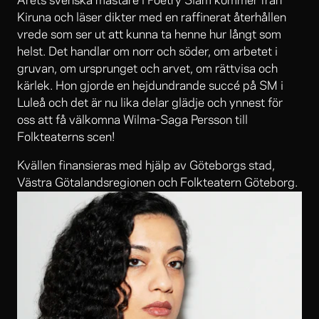
Årets svenska mästare i Poetry Slam kommer från
Kiruna och läser dikter med en raffinerat återhållen
vrede som ser ut att kunna ta henne hur långt som
helst. Det handlar om norr och söder, om arbetet i
gruvan, om ursprunget och arvet, om rättvisa och
kärlek. Hon gjorde en hejdundrande succé på SM i
Luleå och det är nu lika delar glädje och ynnest för
oss att få välkomna Wilma-Saga Persson till
Folkteaterns scen!
Kvällen finansieras med hjälp av Göteborgs stad,
Västra Götalandsregionen och Folkteatern Göteborg.