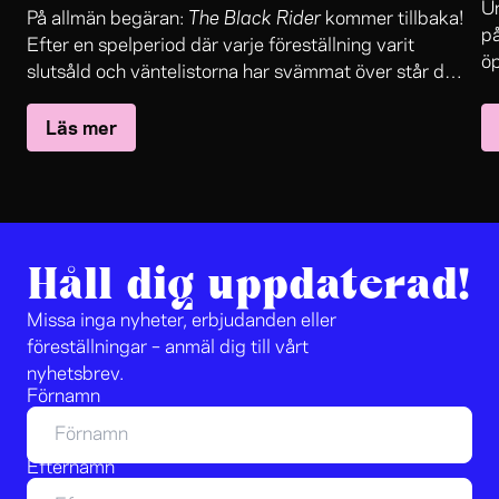
Un
The Black Rider
På allmän begäran:
kommer tillbaka!
på
Efter en spelperiod där varje föreställning varit
öp
slutsåld och väntelistorna har svämmat över står det
in
The Black Rider
nu klart:
återvänder till Folkteaterns
oc
Läs mer
stora scen.
sa
le
jo
Håll dig uppdaterad!
Missa inga nyheter, erbjudanden eller
föreställningar – anmäl dig till vårt
nyhetsbrev.
Förnamn
Efternamn