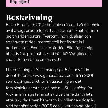
Köp biljett
Beskrivning
Blaue Frau fyller 20 år och misströstar. Två decennier
av ihärdigt arbete för rättvisa och jämlikhet har inte
gjort världen bättre. Tvärtom. Individualism och
egennytta råder. Internet-troll har flyttat in i
parlamenten. Feminismen är död. Eller ägnar sig
åt hudvårdsprodukter. Vad hände? Var gick det
snett? Kan vi börja om på nytt?
Still Looking for Rick
I föreställningen
används
debattforumet www.genusdebatt.com från 2006
som utgångspunkt för en utredning av det
Still Looking for
feministiska samtalet då och nu.
Rick
är en slags feministisk true crime där vi letar
efter skyldiga men hamnar på vindlande sidospår.
Vad har hänt sedan 2006 och vilket ansvar bär vi?