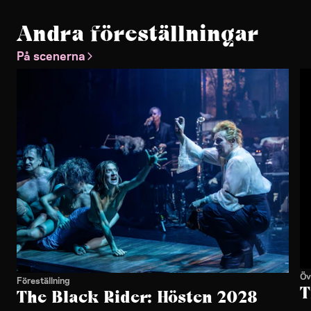
Andra föreställningar
På scenerna
Öv
Föreställning
T
The Black Rider: Hösten 2028