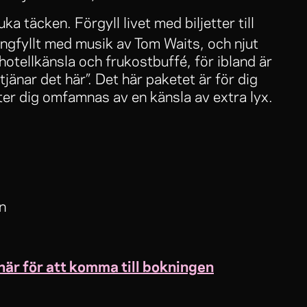
a täcken. Förgyll livet med biljetter till
ängfyllt med musik av Tom Waits, och njut
hotellkänsla och frukostbuffé, för ibland är
tjänar det här”. Det här paketet är för dig
åter dig omfamnas av en känsla av extra lyx.
n
här för att komma till bokningen