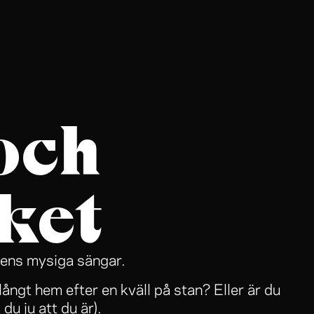
och
ket
kens mysiga sängar.
långt hem efter en kväll på stan? Eller är du
 du ju att du är).