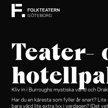
Teater- 
hotellpa
Kliv in i Burroughs mystiska värld och Dra
Har du en käresta som fyller år snart? Lite 
bara värd lite extra lyx i vardagen? (Det vet