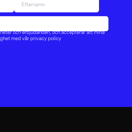
nyheter och erbjudanden, och accepterar att mina
lighet med vår
privacy policy