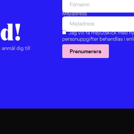
Mejladress
d!
Jag vill få mejlutskick med 
personuppgifter behandlas i en
 anmäl dig till
Prenumerera