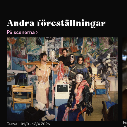
Andra föreställningar
På scenerna
Te
Teater
|
01/3
–
12/4 2025