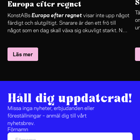
S
Europa efter regnet
Tä
Europa efter regnet
KonstABs
visar inte upp något
om
färdigt och slutgiltigt. Snarare är den ett frö till
un
något som en dag skall växa sig okuvligt starkt. När
re
människor lyssnar på musik så accepterar de att
oc
”bara” känna känslor, men av annan konst kräver folk
är
Läs mer
en ”förklaring”. Här finns ett gemensamt medvetande
pa
som människor kan koppla upp sig på.
Håll dig uppdaterad!
Missa inga nyheter, erbjudanden eller
föreställningar – anmäl dig till vårt
nyhetsbrev.
Förnamn