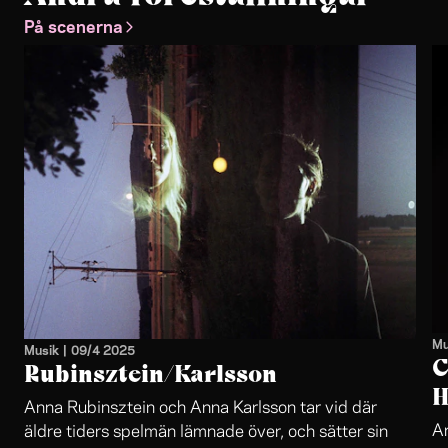
På scenerna
Mu
Musik
|
09/4 2025
C
Rubinsztein/Karlsson
H
Anna Rubinsztein och Anna Karlsson tar vid där
Ar
äldre tiders spelmän lämnade över, och sätter sin