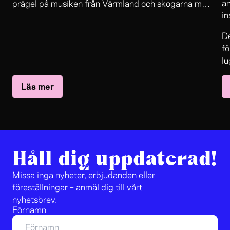
an
prägel på musiken från Värmland och skogarna mot
in
Norge.
m
De
fö
lu
Läs mer
Håll dig uppdaterad!
Missa inga nyheter, erbjudanden eller
föreställningar – anmäl dig till vårt
nyhetsbrev.
Förnamn