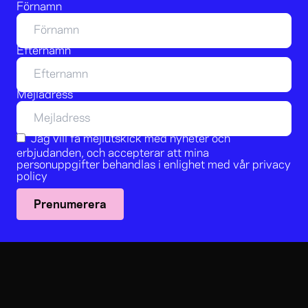
Förnamn
Efternamn
Mejladress
Jag vill få mejlutskick med nyheter och
erbjudanden, och accepterar att mina
personuppgifter behandlas i enlighet med vår
privacy
policy
Prenumerera