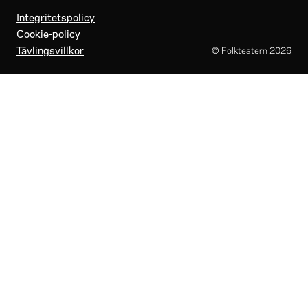
Integritetspolicy
Cookie-policy
Tävlingsvillkor
© Folkteatern
2026