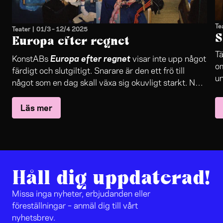
Te
Teater
|
01/3
–
12/4 2025
S
Europa efter regnet
Tä
Europa efter regnet
KonstABs
visar inte upp något
om
färdigt och slutgiltigt. Snarare är den ett frö till
un
något som en dag skall växa sig okuvligt starkt. När
re
människor lyssnar på musik så accepterar de att
oc
Läs mer
”bara” känna känslor, men av annan konst kräver folk
är
en ”förklaring”. Här finns ett gemensamt medvetande
pa
som människor kan koppla upp sig på.
Håll dig uppdaterad!
Missa inga nyheter, erbjudanden eller
föreställningar – anmäl dig till vårt
nyhetsbrev.