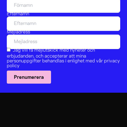
Efternamn
Mejladress
Jag vill få mejlutskick med nyheter och
erbjudanden, och accepterar att mina
personuppgifter behandlas i enlighet med vår
privacy
policy
Prenumerera