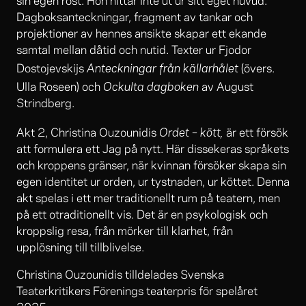
sin egen röst. Hon hittar inte ut ur sitt eget huvud.
Dagboksanteckningar, fragment av tankar och
projektioner av hennes ansikte skapar ett ekande
samtal mellan dåtid och nutid. Texter ur Fjodor
Anteckningar från källarhålet
Dostojevskijs
(övers.
Ockulta dagboken
Ulla Roseen) och
av August
Strindberg.
Ordet – kött,
Akt 2, Christina Ouzounidis
är ett försök
att formulera ett Jag på nytt. Här dissekeras språkets
och kroppens gränser, när kvinnan försöker skapa sin
egen identitet ur orden, ur tystnaden, ur köttet. Denna
akt spelas i ett mer traditionellt rum på teatern, men
på ett otraditionellt vis. Det är en psykologisk och
kroppslig resa, från mörker till klarhet, från
upplösning till tillblivelse.
Christina Ouzounidis tilldelades Svenska
Teaterkritikers Förenings teaterpris för spelåret