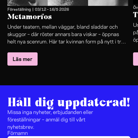
Öv
Föreställning
|
03/12
–
16/5 2026
T
Metamorfos
Un
Under teatern, mellan väggar, bland sladdar och
på
skuggor – där röster annars bara viskar – öppnas
öp
helt nya scenrum. Här tar kvinnan form på nytt i tre
in
fristående delar som följer livets växlingar. Teater på
oc
rätt sätt. Men på fel plats.
Läs mer
sa
le
jo
Håll dig uppdaterad!
Missa inga nyheter, erbjudanden eller
föreställningar – anmäl dig till vårt
nyhetsbrev.
Förnamn